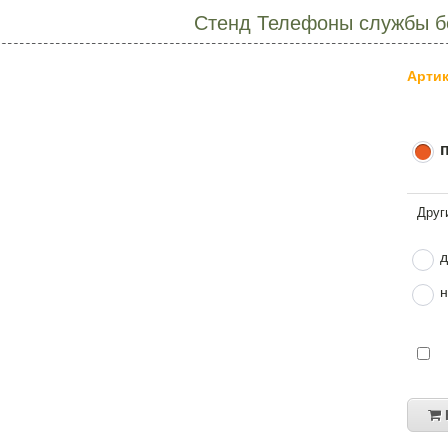
Стенд Телефоны службы б
Артик
д
н