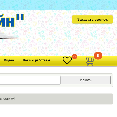
Заказать звонок
0
0
Видео
Как мы работаем
Искать
сности А4