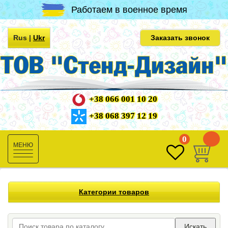
Работаем в военное время
Rus
|
Ukr
Заказать звонок
+38 066 001 10 20
+38 068 397 12 19
0
0
Toggle
navigation
Категории товаров
Искать