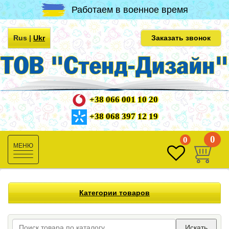
Работаем в военное время
Rus
|
Ukr
Заказать звонок
+38 066 001 10 20
+38 068 397 12 19
0
0
Toggle
navigation
Категории товаров
Искать