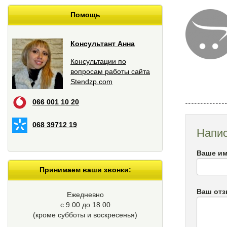
Помощь
Консультант Анна
Консультации по
вопросам работы сайта
Stendzp.com
066 001 10 20
068 39712 19
Напис
Ваше им
Принимаем ваши звонки:
Ваш от
Ежедневно
с 9.00 до 18.00
(кроме cубботы и воскресенья)