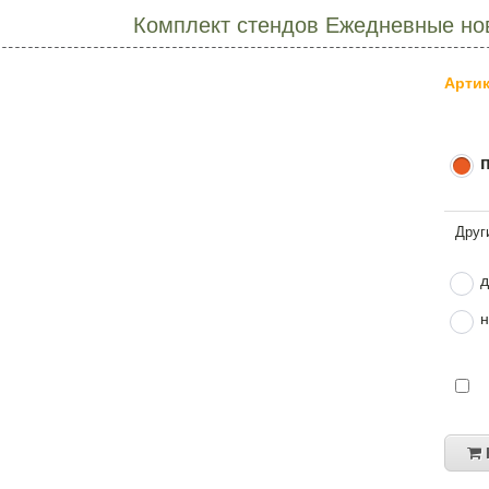
Комплект стендов Ежедневные нов
Артик
д
н