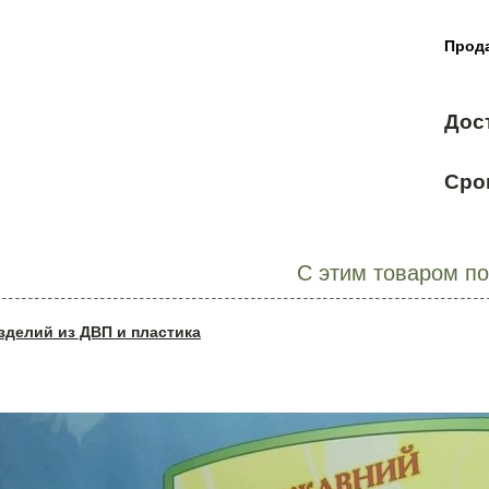
Прода
Дос
Сро
С этим товаром п
зделий из ДВП и пластика