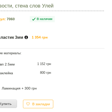
ости, стена слов Улей
ул:
7060
В наличии
пластик 3мм
1 354 грн
1 152 грн
вп 2.5мм
800 грн
аклейка
Ламинация + 300 грн
Купить
В закладки