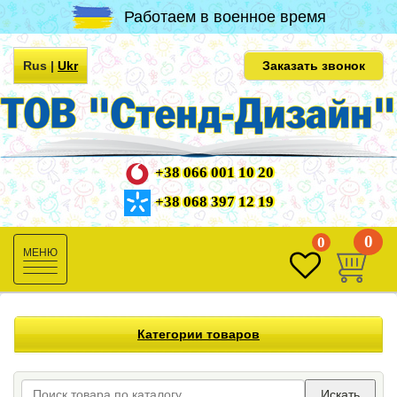
Работаем в военное время
Rus
|
Ukr
Заказать звонок
+38 066 001 10 20
+38 068 397 12 19
0
0
Toggle
navigation
Категории товаров
Искать