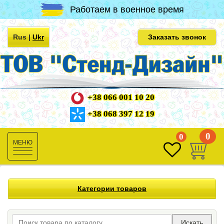
Работаем в военное время
Rus
|
Ukr
Заказать звонок
+38 066 001 10 20
+38 068 397 12 19
0
0
Toggle
navigation
Категории товаров
Искать