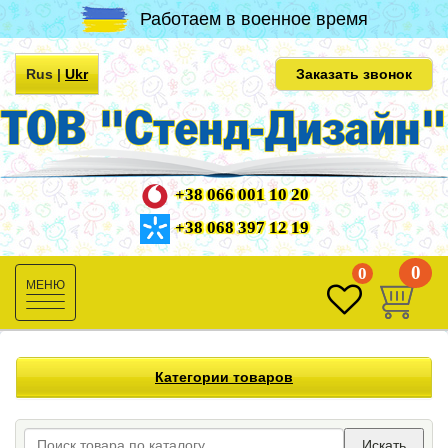
Работаем в военное время
Rus
|
Ukr
Заказать звонок
+38 066 001 10 20
+38 068 397 12 19
0
0
Toggle
navigation
Категории товаров
Искать