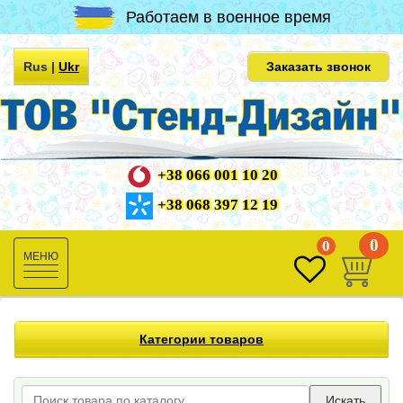
Работаем в военное время
Rus
|
Ukr
Заказать звонок
+38 066 001 10 20
+38 068 397 12 19
0
0
Toggle
navigation
Категории товаров
Искать