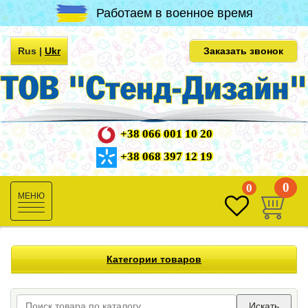
Работаем в военное время
Rus
|
Ukr
Заказать звонок
+38 066 001 10 20
+38 068 397 12 19
0
0
Toggle
navigation
Категории товаров
Искать