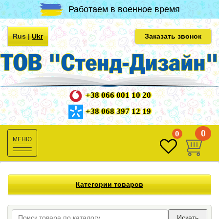
Работаем в военное время
Rus
|
Ukr
Заказать звонок
+38 066 001 10 20
+38 068 397 12 19
0
0
Toggle
navigation
Категории товаров
Искать