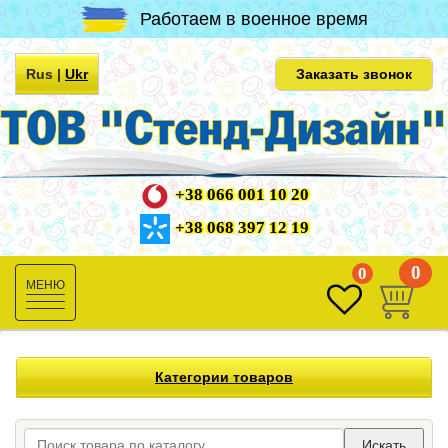
Работаем в военное время
Rus
|
Ukr
Заказать звонок
+38 066 001 10 20
+38 068 397 12 19
0
0
Toggle
navigation
Категории товаров
Искать