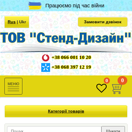
Працюємо під час війни
Rus
|
Ukr
Замовити дзвінок
+38 066 001 10 20
+38 068 397 12 19
0
0
Toggle
navigation
Категорії товарів
Шукати