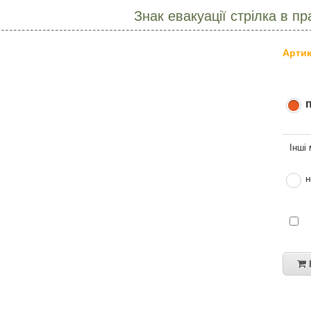
Знак евакуації стрілка в п
Артик
н