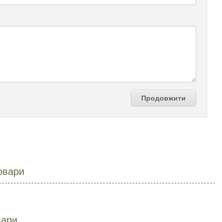
Продовжити
овари
вари