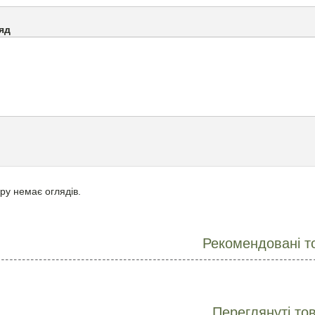
яд
ру немає оглядів.
Рекомендовані т
Переглянуті то