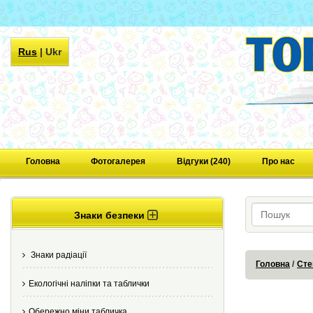
Rus
|
Ukr
Головна
Фотогалерея
Відгуки (240)
Про нас
Знаки безпеки
Знаки радіації
Головна
Сте
Екологічні наліпки та таблички
Обережно міни табличка