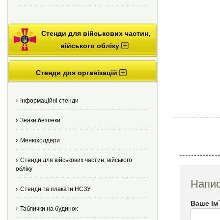
Стенди для військових частин,
війського обліку
Стенди для організацій
Інформаційні стенди
Знаки безпеки
Менюхолдери
Стенди для військових частин, війського
обліку
Напис
Стенди та плакати НСЗУ
Ваше Ім
Таблички на будинок