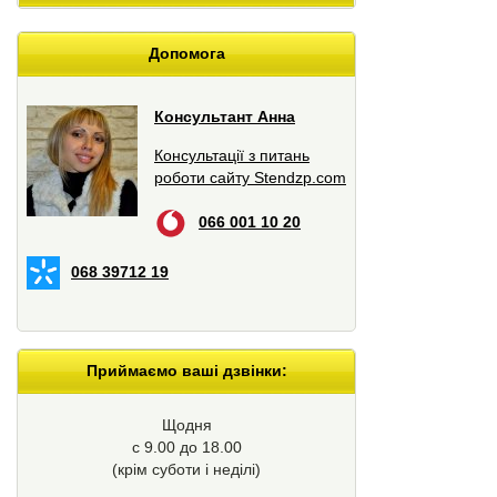
Допомога
Консультант Анна
Консультації з питань
роботи сайту Stendzp.com
066 001 10 20
068 39712 19
Приймаємо ваші дзвінки:
Щодня
с 9.00 до 18.00
(крім суботи і неділі)