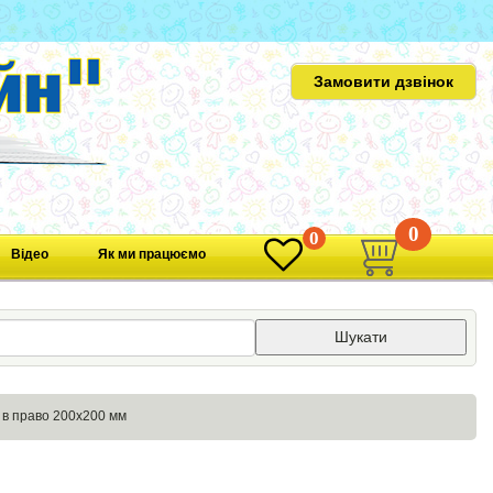
Замовити дзвінок
0
0
Відео
Як ми працюємо
Шукати
а в право 200х200 мм