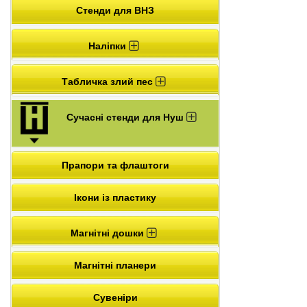
Стенди для ВНЗ
Наліпки
Табличка злий пес
Сучасні стенди для Нуш
Прапори та флаштоги
Ікони із пластику
Магнітні дошки
Магнітні планери
Сувеніри