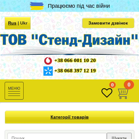
Працюємо під час війни
Rus
|
Ukr
Замовити дзвінок
+38 066 001 10 20
+38 068 397 12 19
0
0
Toggle
navigation
Категорії товарів
Шукати