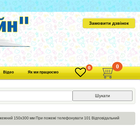
Замовити дзвінок
0
0
Відео
Як ми працюємо
Шукати
жежний 150х300 мм При пожежі телефонувати 101 Відповідальний