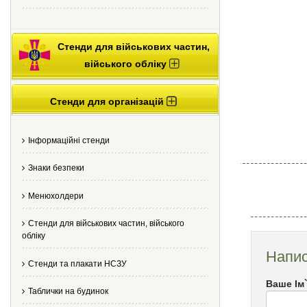
Стенди для військових частин,
війського обліку
Стенди для організацій
Інформаційні стенди
Знаки безпеки
Менюхолдери
Стенди для військових частин, війського
обліку
Напис
Стенди та плакати НСЗУ
Ваше Ім
Таблички на будинок