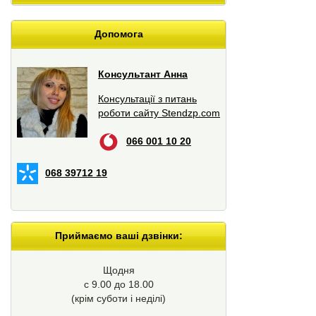
Допомога
Консультант Анна
Консультації з питань
роботи сайту Stendzp.com
066 001 10 20
068 39712 19
Приймаємо ваші дзвінки:
Щодня
с 9.00 до 18.00
(крім суботи і неділі)