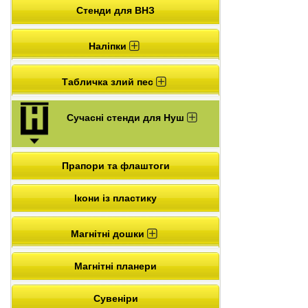
Стенди для ВНЗ
Наліпки
Табличка злий пес
Сучасні стенди для Нуш
Прапори та флаштоги
Ікони із пластику
Магнітні дошки
Магнітні планери
Сувеніри