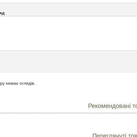
яд
ру немає оглядів.
Рекомендовані т
Переглянуті то