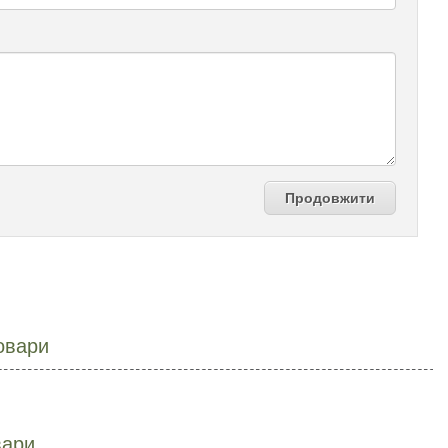
Продовжити
овари
вари