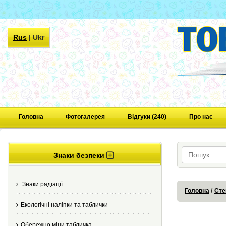
Rus
|
Ukr
Головна
Фотогалерея
Відгуки (240)
Про нас
Знаки безпеки
Знаки радіації
Головна
Сте
Екологічні наліпки та таблички
Обережно міни табличка