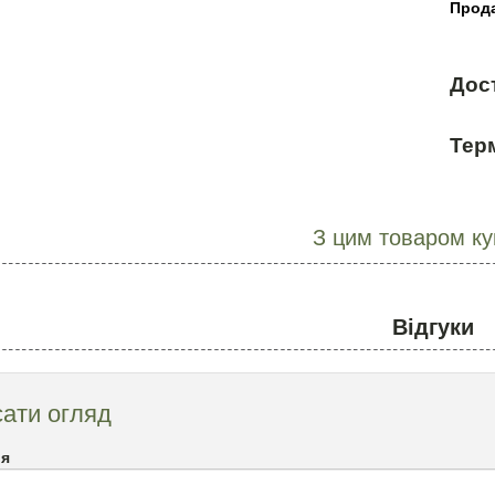
Прода
Дос
Терм
З цим товаром к
Відгуки
ати огляд
`я