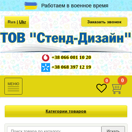
Работаем в военное время
Rus
|
Ukr
Заказать звонок
+38 066 001 10 20
+38 068 397 12 19
0
0
Toggle
navigation
Категории товаров
Искать