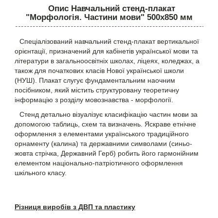
Опис Навчальний стенд-плакат
"Морфологія. Частини мови" 500х850 мм
Спеціалізований навчальний стенд-плакат вертикальної
орієнтації, призначений для кабінетів української мови та
літератури в загальноосвітніх школах, ліцеях, коледжах, а
також для початкових класів Нової української школи
(НУШ). Плакат слугує фундаментальним наочним
посібником, який містить структуровану теоретичну
інформацію з розділу мовознавства - морфології.
Стенд детально візуалізує класифікацію частин мови за
допомогою таблиць, схем та визначень. Яскраве етнічне
оформлення з елементами українського традиційного
орнаменту (калина) та державними символами (синьо-
жовта стрічка, Державний Герб) робить його гармонійним
елементом національно-патріотичного оформлення
шкільного класу.
Різниця виробів з ДВП та пластику