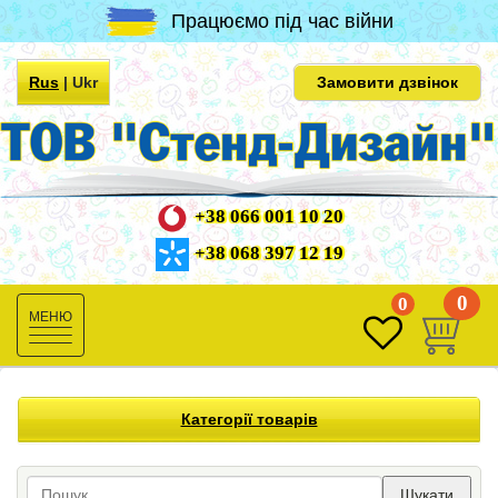
Працюємо під час війни
Rus
|
Ukr
Замовити дзвінок
+38 066 001 10 20
+38 068 397 12 19
0
0
Toggle
navigation
Категорії товарів
Шукати