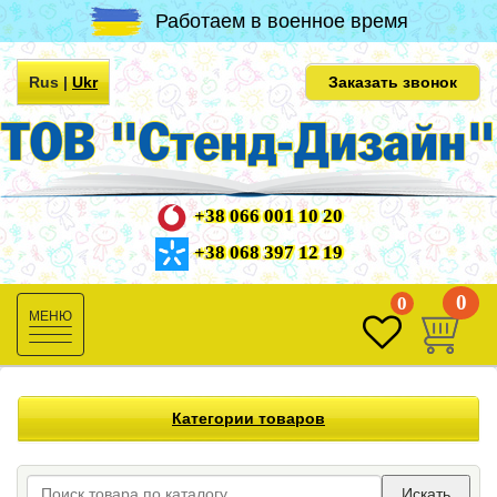
Работаем в военное время
Rus
|
Ukr
Заказать звонок
+38 066 001 10 20
+38 068 397 12 19
0
0
Toggle
navigation
Категории товаров
Искать