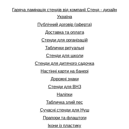
Гаряча ламінація стендів від компанії Стенд - дизайн
Україна
Публічний договір (оферта)
Доставка та оплата
Стенди для організацій
Таблички ритуальні
Стенди для школи
Стенди для дитячого садочка
Настінні карти на банері
Дорожні знаки
Стенди для ВНЗ
Наліпки
Табличка злий пес
Сучасні стенди для Нуш
Прапори та флаштоги
Ікони із пластику