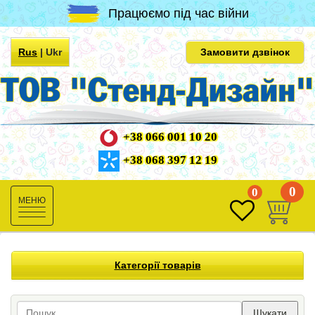
Працюємо під час війни
Rus
|
Ukr
Замовити дзвінок
+38 066 001 10 20
+38 068 397 12 19
0
0
Toggle
navigation
Категорії товарів
Шукати