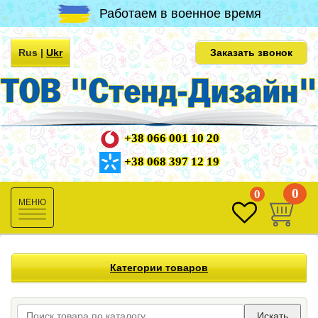
Работаем в военное время
Rus
|
Ukr
Заказать звонок
+38 066 001 10 20
+38 068 397 12 19
0
0
Toggle
navigation
Категории товаров
Искать