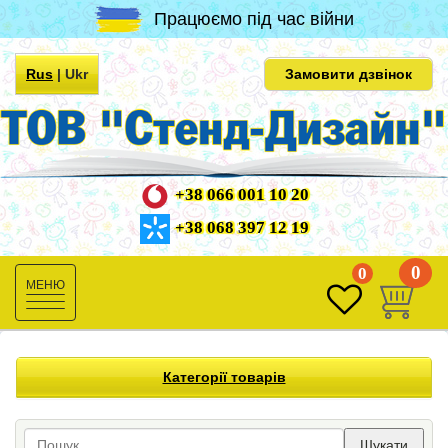
Працюємо під час війни
Rus
|
Ukr
Замовити дзвінок
+38 066 001 10 20
+38 068 397 12 19
0
0
Toggle
navigation
Категорії товарів
Шукати