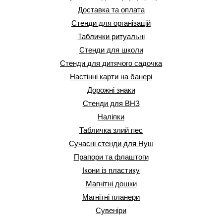
Доставка та оплата
Стенди для організацій
Таблички ритуальні
Стенди для школи
Стенди для дитячого садочка
Настінні карти на банері
Дорожні знаки
Стенди для ВНЗ
Наліпки
Табличка злий пес
Сучасні стенди для Нуш
Прапори та флаштоги
Ікони із пластику
Магнітні дошки
Магнітні планери
Сувеніри