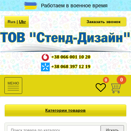
Работаем в военное время
Rus
|
Ukr
Заказать звонок
+38 066 001 10 20
+38 068 397 12 19
0
0
Toggle
navigation
Категории товаров
Искать