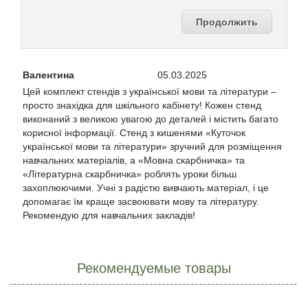
Продолжить
Валентина
05.03.2025
Цей комплект стендів з української мови та літератури –
просто знахідка для шкільного кабінету! Кожен стенд
виконаний з великою увагою до деталей і містить багато
корисної інформації. Стенд з кишенями «Куточок
української мови та літератури» зручний для розміщення
навчальних матеріалів, а «Мовна скарбничка» та
«Літературна скарбничка» роблять уроки більш
захоплюючими. Учні з радістю вивчають матеріал, і це
допомагає їм краще засвоювати мову та літературу.
Рекомендую для навчальних закладів!
Рекомендуемые товары