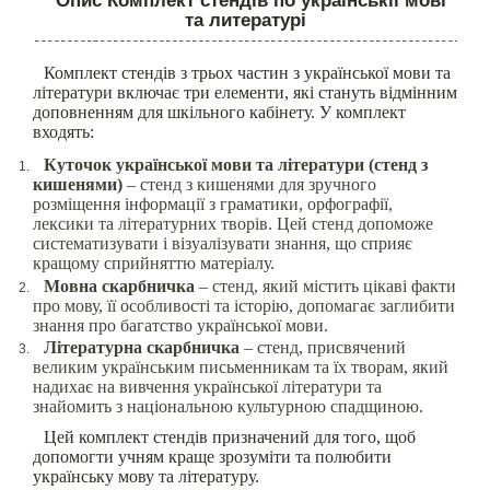
Опис Комплект стендів по українськії мові
та литературі
Комплект стендів з трьох частин з української мови та
літератури включає три елементи, які стануть відмінним
доповненням для шкільного кабінету. У комплект
входять:
Куточок української мови та літератури (стенд з
кишенями)
– стенд з кишенями для зручного
розміщення інформації з граматики, орфографії,
лексики та літературних творів. Цей стенд допоможе
систематизувати і візуалізувати знання, що сприяє
кращому сприйняттю матеріалу.
Мовна скарбничка
– стенд, який містить цікаві факти
про мову, її особливості та історію, допомагає заглибити
знання про багатство української мови.
Літературна скарбничка
– стенд, присвячений
великим українським письменникам та їх творам, який
надихає на вивчення української літератури та
знайомить з національною культурною спадщиною.
Цей комплект стендів призначений для того, щоб
допомогти учням краще зрозуміти та полюбити
українську мову та літературу.