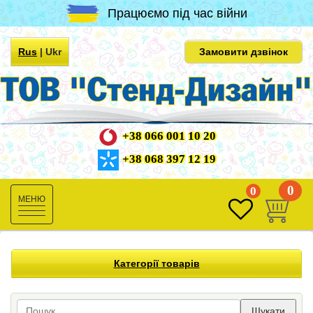
Працюємо під час війни
Rus
|
Ukr
Замовити дзвінок
+38 066 001 10 20
+38 068 397 12 19
0
0
Toggle
navigation
Категорії товарів
Шукати