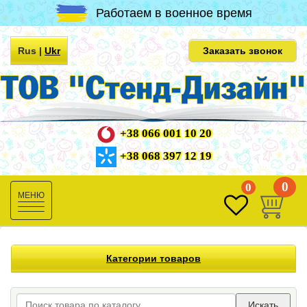
Работаем в военное время
Rus
|
Ukr
Заказать звонок
+38 066 001 10 20
+38 068 397 12 19
0
0
Toggle
navigation
Категории товаров
Искать