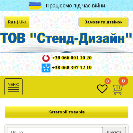
Працюємо під час війни
Rus
|
Ukr
Замовити дзвінок
+38 066 001 10 20
+38 068 397 12 19
0
0
Toggle
navigation
Категорії товарів
Шукати