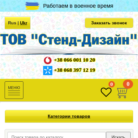
Работаем в военное время
Rus
|
Ukr
Заказать звонок
+38 066 001 10 20
+38 068 397 12 19
0
0
Toggle
navigation
Категории товаров
Искать