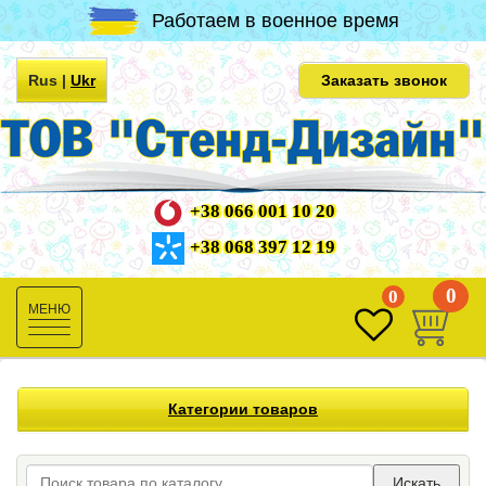
Работаем в военное время
Rus
|
Ukr
Заказать звонок
+38 066 001 10 20
+38 068 397 12 19
0
0
Toggle
navigation
Категории товаров
Искать