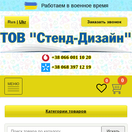
Работаем в военное время
Rus
|
Ukr
Заказать звонок
+38 066 001 10 20
+38 068 397 12 19
0
0
Toggle
navigation
Категории товаров
Искать