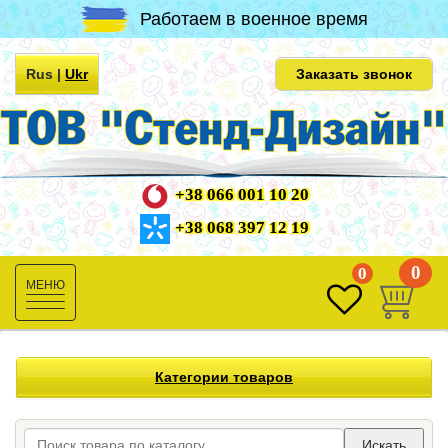
Работаем в военное время
Rus
|
Ukr
Заказать звонок
+38 066 001 10 20
+38 068 397 12 19
0
0
Toggle
navigation
Категории товаров
Искать