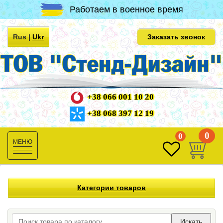
Работаем в военное время
Rus
|
Ukr
Заказать звонок
+38 066 001 10 20
+38 068 397 12 19
0
0
Toggle
navigation
Категории товаров
Искать