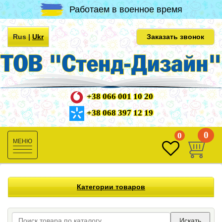
Работаем в военное время
Rus
|
Ukr
Заказать звонок
+38 066 001 10 20
+38 068 397 12 19
0
0
Toggle
navigation
Категории товаров
Искать