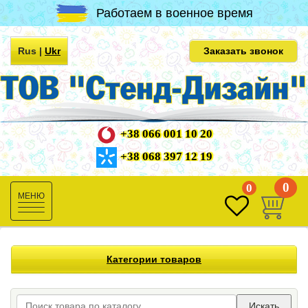
Работаем в военное время
Rus
|
Ukr
Заказать звонок
+38 066 001 10 20
+38 068 397 12 19
0
0
Toggle
navigation
Категории товаров
Искать