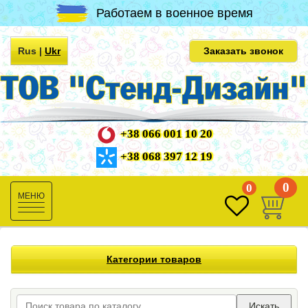
Работаем в военное время
Rus
|
Ukr
Заказать звонок
+38 066 001 10 20
+38 068 397 12 19
0
0
Toggle
navigation
Категории товаров
Искать