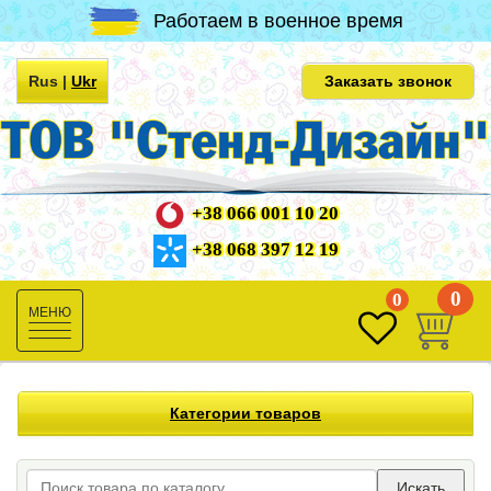
Работаем в военное время
Rus
|
Ukr
Заказать звонок
+38 066 001 10 20
+38 068 397 12 19
0
0
Toggle
navigation
Категории товаров
Искать