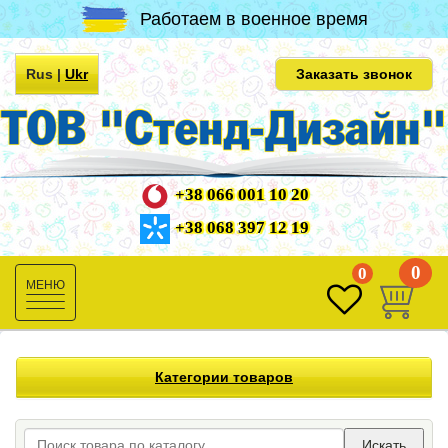
Работаем в военное время
Rus
|
Ukr
Заказать звонок
+38 066 001 10 20
+38 068 397 12 19
0
0
Toggle
navigation
Категории товаров
Искать