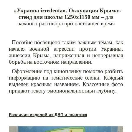
«Украина irredenta». Оккупация Крыма»
стенд для школы 1250х1150 мм
–
для
важного разговора п
р
о настоящее время
Пособие посвящено таким
важным
темам, как
начало военной агрессии против Украины,
аннексии Крыма, напряженная и непрерывная
борьба на восточном направлении.
Оформление под кинопленку помогло разбить
информацию на тематические блоки. Каждый
выделен красным названием. Красочные фото
придают тексту эмоциональности
ь
и глубин
у
.
Различия изделий из ДВП и пластика