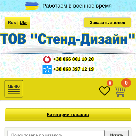
Работаем в военное время
Rus
|
Ukr
Заказать звонок
+38 066 001 10 20
+38 068 397 12 19
0
0
Toggle
navigation
Категории товаров
Искать