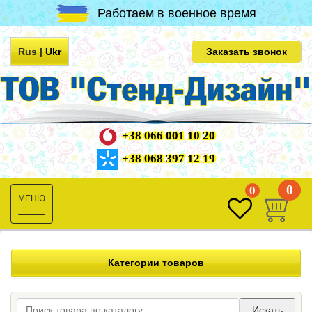
Работаем в военное время
Rus
|
Ukr
Заказать звонок
+38 066 001 10 20
+38 068 397 12 19
0
0
Toggle
navigation
Категории товаров
Искать