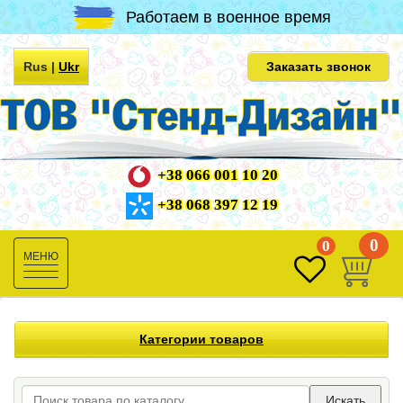
Работаем в военное время
Rus
|
Ukr
Заказать звонок
+38 066 001 10 20
+38 068 397 12 19
0
0
Toggle
navigation
Категории товаров
Искать