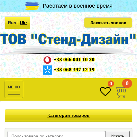
Работаем в военное время
Rus
|
Ukr
Заказать звонок
+38 066 001 10 20
+38 068 397 12 19
0
0
Toggle
navigation
Категории товаров
Искать