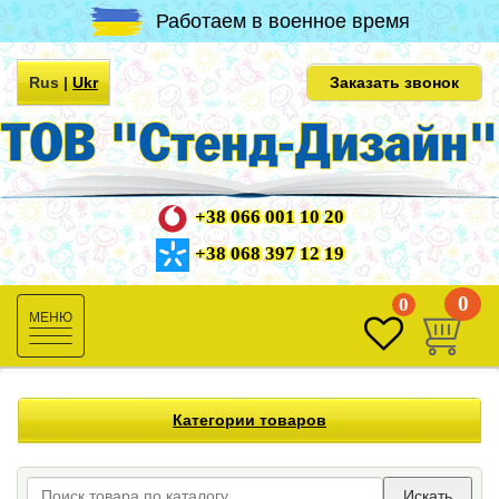
Работаем в военное время
Rus
|
Ukr
Заказать звонок
+38 066 001 10 20
+38 068 397 12 19
0
0
Toggle
navigation
Категории товаров
Искать