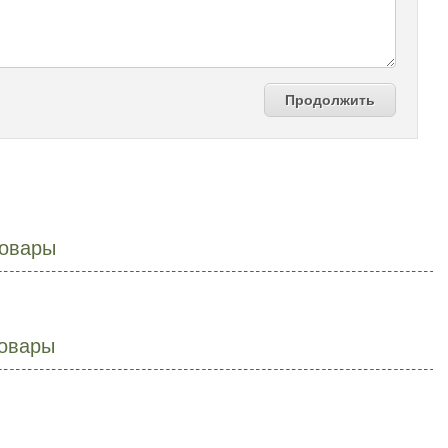
Продолжить
овары
овары