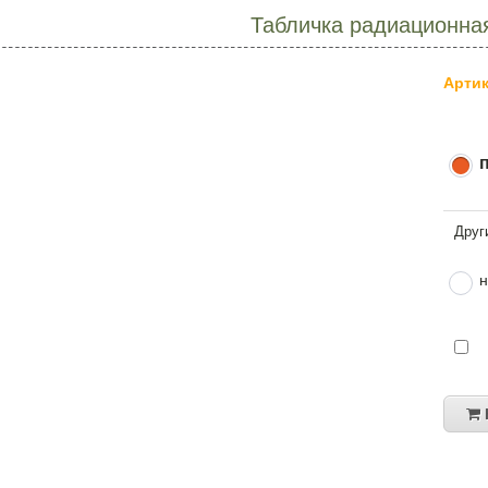
Табличка радиационна
Артик
н