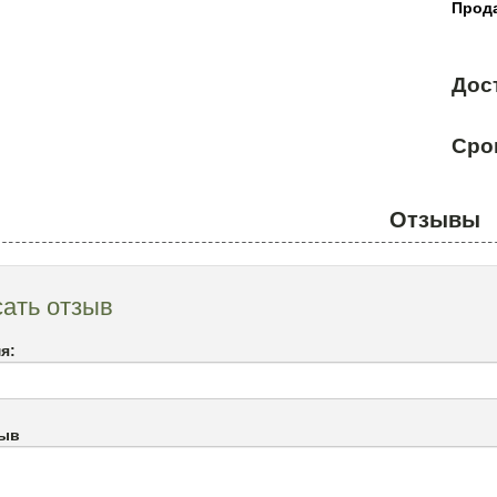
Прода
Дос
Сро
Отзывы
ать отзыв
я:
зыв