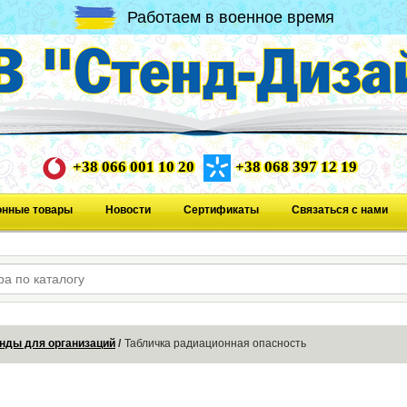
Работаем в военное время
+38 066 001 10 20
+38 068 397 12 19
онные товары
Новости
Сертификаты
Связаться с нами
нды для организаций
Табличка радиационная опасность