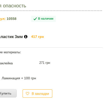
я опасность
ул:
10558
В наличии
пластик 3мм
417 грн
271 грн
аклейка
Ламинация + 100 грн
Купить
В закладки