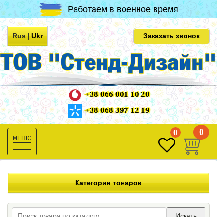
Работаем в военное время
Rus
|
Ukr
Заказать звонок
+38 066 001 10 20
+38 068 397 12 19
0
0
Toggle
navigation
Категории товаров
Искать