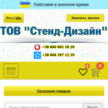
Работаем в военное время
Rus
|
Ukr
Заказать звонок
+38 066 001 10 20
+38 068 397 12 19
0
0
Toggle
navigation
Категории товаров
Искать