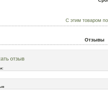
Сро
С этим товаром п
Отзывы
ать отзыв
я:
зыв