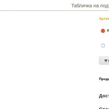
Табличка на по
Артик
Прода
Дос