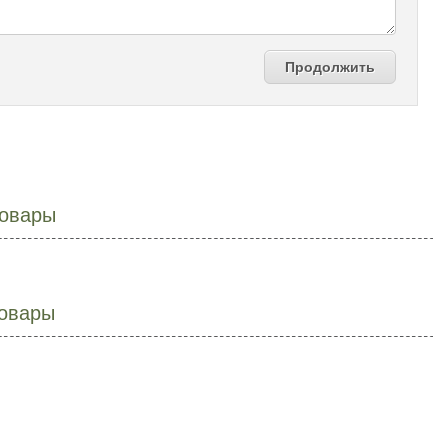
Продолжить
овары
овары