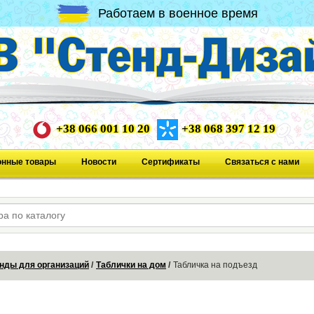
Работаем в военное время
+38 066 001 10 20
+38 068 397 12 19
онные товары
Новости
Сертификаты
Связаться с нами
нды для организаций
Таблички на дом
Табличка на подъезд