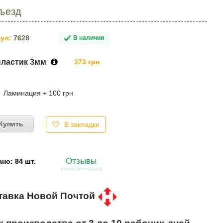
дъезд
ул:
7628
В наличии
пластик 3мм
373 грн
Ламинация + 100 грн
Купить
В закладки
Отзывы
но: 84 шт.
тавка Новой Почтой