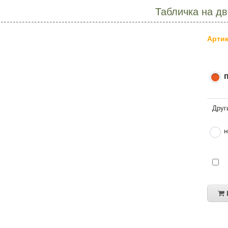
Табличка на д
Артик
н