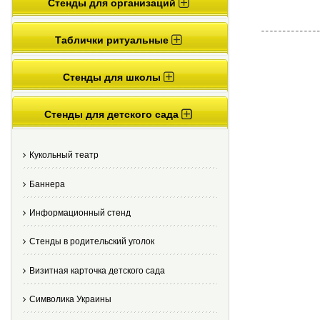
Стенды для организаций
Таблички ритуальные
Стенды для школы
Стенды для детского сада
Кукольный театр
Баннера
Информационный стенд
Стенды в родительский уголок
Визитная карточка детского сада
Cимволика Украины