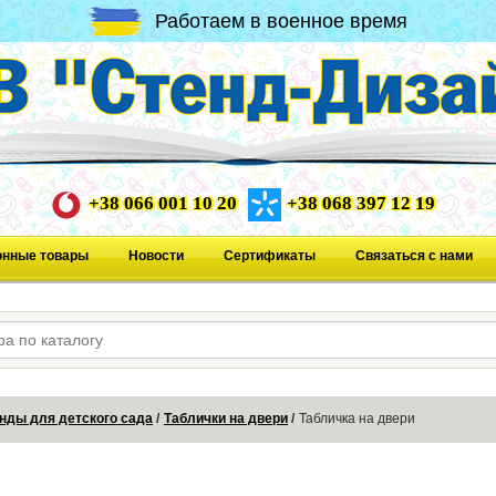
Работаем в военное время
+38 066 001 10 20
+38 068 397 12 19
онные товары
Новости
Сертификаты
Связаться с нами
нды для детского сада
Таблички на двери
Табличка на двери