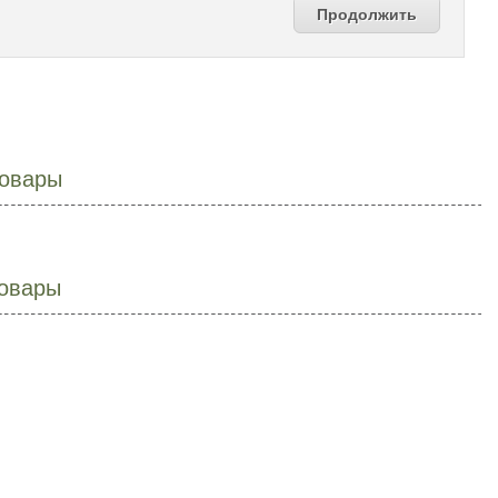
Продолжить
овары
овары