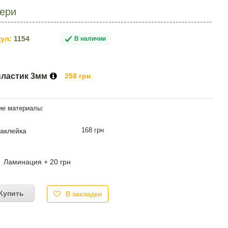
вери
ул:
1154
В наличии
пластик 3мм
258 грн
168 грн
аклейка
Ламинация + 20 грн
Купить
В закладки