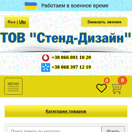
Работаем в военное время
Rus
|
Ukr
Заказать звонок
+38 066 001 10 20
+38 068 397 12 19
0
0
Toggle
navigation
Категории товаров
Искать