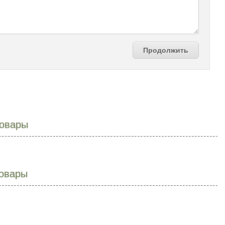
Продолжить
овары
овары