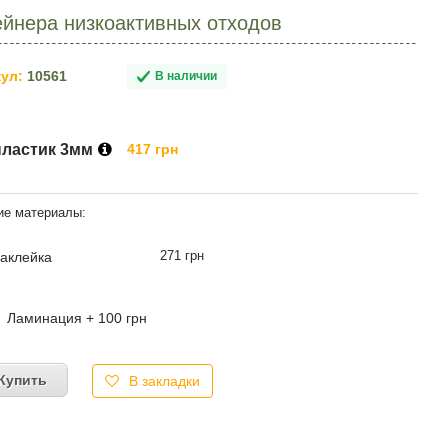
ейнера низкоактивных отходов
ул:
10561
В наличии
пластик 3мм
417 грн
271 грн
аклейка
Ламинация + 100 грн
Купить
В закладки