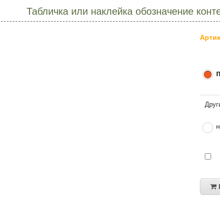
Табличка или наклейка обозначение конт
Артик
н