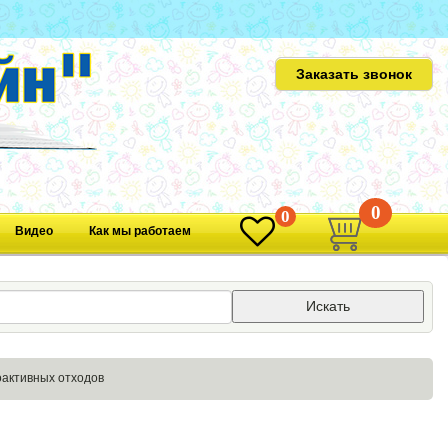
Заказать звонок
0
0
Видео
Как мы работаем
Искать
оактивных отходов