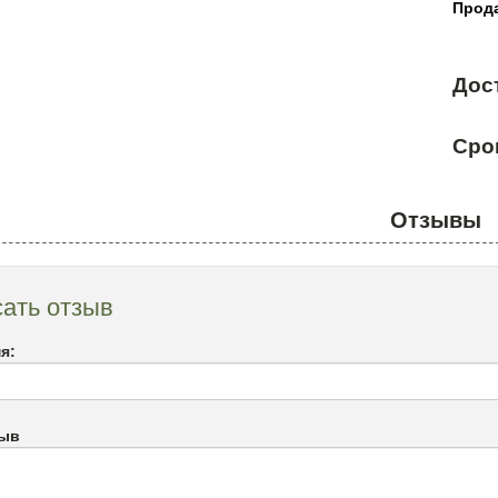
Прода
Дос
Сро
Отзывы
ать отзыв
я:
зыв