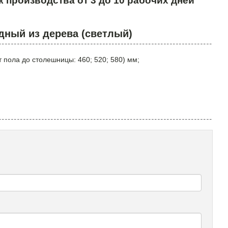
к производства от 3 до 10 рабочих дней
дный из дерева (светлый)
 пола до столешницы: 460; 520; 580) мм;