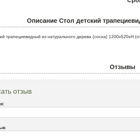
Сро
Описание Стол детский трапециеви
ий трапециевидный из натурального дерева (сосна) 1200х520хН (от
Отзывы
ать отзыв
я:
зыв