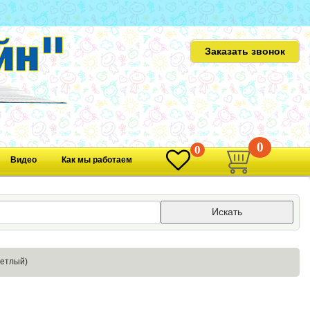
Заказать звонок
0
0
Видео
Как мы работаем
Искать
ветлый)