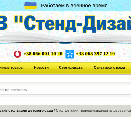
Работаем в военное время
+38 066 001 10 20
+38 068 397 12 19
онные товары
Новости
Сертификаты
Связаться с нами
ские столы для детского сада
Стол детский трапециевидный из дерева (с