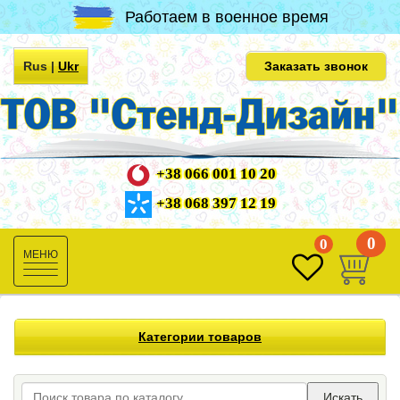
Работаем в военное время
Rus
|
Ukr
Заказать звонок
+38 066 001 10 20
+38 068 397 12 19
0
0
Toggle
navigation
Категории товаров
Искать