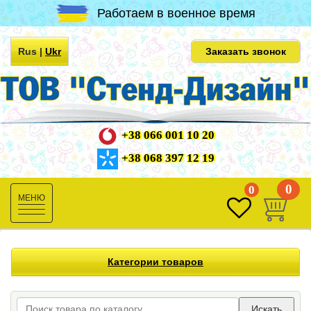
Работаем в военное время
Rus
|
Ukr
Заказать звонок
+38 066 001 10 20
+38 068 397 12 19
0
0
Toggle
navigation
Категории товаров
Искать